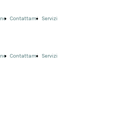
ono
Contattami
Servizi
ono
Contattami
Servizi